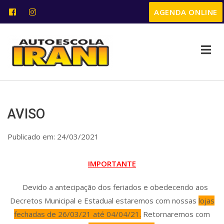
AGENDA ONLINE
HOME
EMPRESA
AVISO
SERVIÇOS
Publicado em: 24/03/2021
PUBLICAÇÕES
IMPORTANTE
LINKS
Devido a antecipação dos feriados e obedecendo aos
Decretos Municipal e Estadual estaremos com nossas
lojas
CONTATO
fechadas de 26/03/21 até 04/04/21.
Retornaremos com